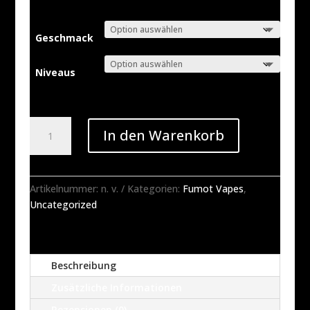
Geschmack
Niveaus
Fumot
In den Warenkorb
Tornado
20000
Disposable
Vape
Artikelnummer:
n. v.
Kategorien:
Fumot Vapes
,
-
Uncategorized
20ML
(1
Vape)
Beschreibung
Menge
Zusätzliche Informationen
Rezensionen (0)