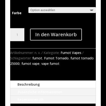
Farbe
Fumot
In den Warenkorb
Tornado
4IN1
TPD-
Compliant
Artikelnummer:
n. v.
Kategorie:
Fumot Vapes
Replaceable
Schlagwörter:
fumot
,
Fumot Tornado
,
fumot tornado
Vape
25000
,
fumot vape
,
vape fumot
Menge
Beschreibung
Zusätzliche Informationen
Rezensionen (0)